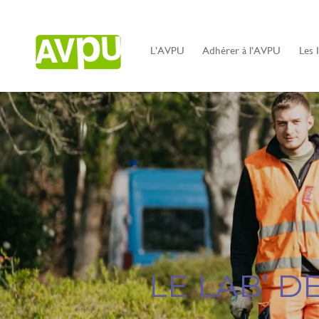
ÉTIQUETTE :
ACTUA
L’AVPU
Adhérer à l’AVPU
Les 
LE LAB’ 