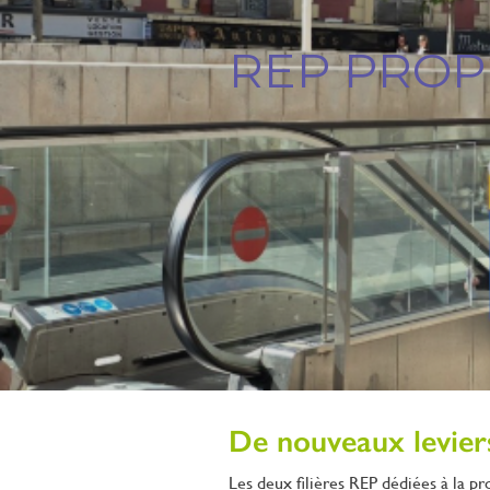
REP PROP
De nouveaux levier
Les deux filières REP dédiées à la p