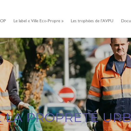
LITÉS
IOP
Le label « Ville Eco-Propre »
Les trophées de l’AVPU
Docu
DE LA PROPRETÉ UR