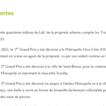
entes
tte quatrième édition du Lab’ de la propreté urbaine compile les T
23.
er
 2022, le 1
Grand Prix a été décerné à la Métropole Nice Côte d’Az
ttant en scène un agent de la propreté, vu par son enfant comme un 
e
 2
Grand Prix a été décerné à la ville de Saint-Brieuc pour la créati
 Monopoly et reprenant la mascotte Scooby.
e
 3
Grand Prix a été décerné ex aequo à Nantes Métropole et à la v
nçu, une bulle à verre en forme de bouteille facilement collectable pa
 des eaux de piscine.