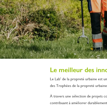
Le meilleur des inno
Le Lab’ de la propreté urbaine est u
des Trophées de la propreté urbaine
À travers une sélection de projets co
contribuant à améliorer durablement 