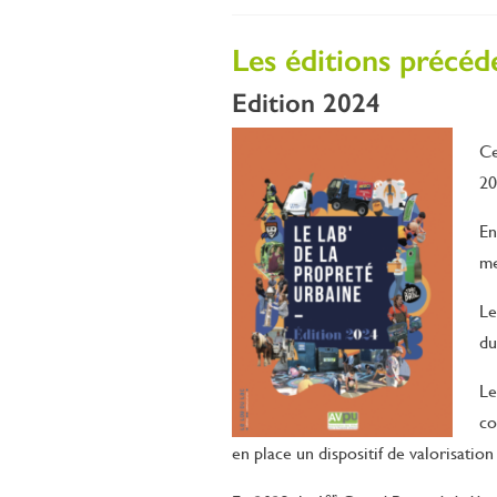
Les éditions précéd
Edition 2024
Ce
20
En
me
Le
du
Le
co
en place un dispositif de valorisation