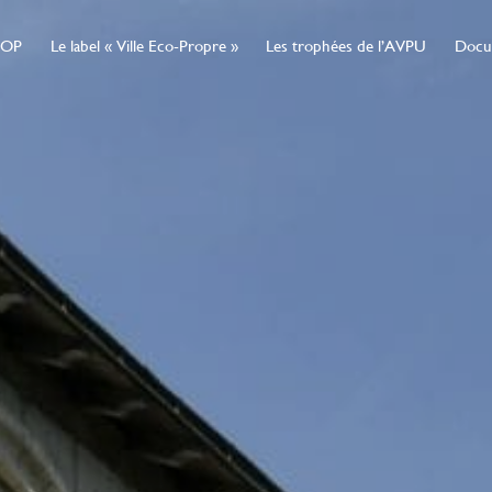
IOP
Le label « Ville Eco-Propre »
Les trophées de l’AVPU
Docu