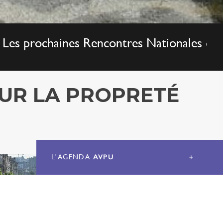
encontres Nationales de l'AVPU auront li
OUR LA PROPRETÉ
L'AGENDA
AVPU
＋